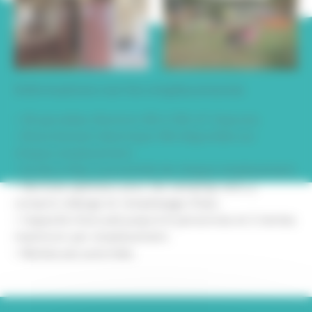
Informations sur les emplacements
• 25 parcelles d’environ 80 à 100 m² chacune.
• Branchement électrique 16A disponible sur
chaque emplacement.
• Accès à l’eau à proximité de chaque emplacement.
• Services spéciaux pour les camping-cars, y
compris vidange et remplissage d'eau.
• Capacité d'accueil jusqu'à 6 personnes et 2 tentes
maximum par emplacement.
• Barbecues autorisés.