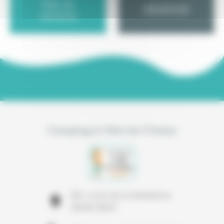
Plan du
RÉSERVER
camping
Camping à l’Abri de l’Océan
591 route de la Madeleine
29300 BAYE