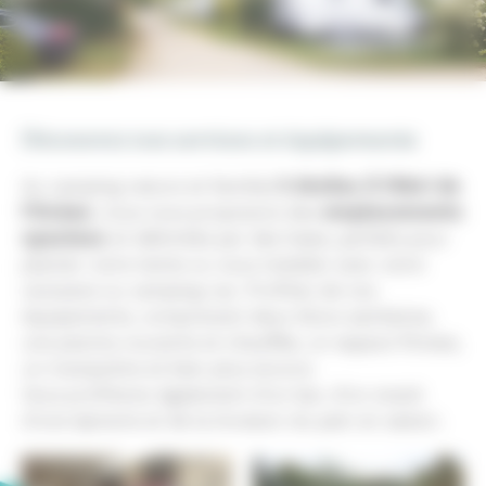
Découvrez nos services et équipements
3 étoiles À l’Abri de
Au camping nature et familial
l’Océan
emplacements
, nous vous proposons des
spacieux
et délimités par des haies, parfaits pour
planter votre tente ou vous installer avec votre
caravane ou camping-car. Profitez de nos
équipements, comprenant deux blocs sanitaires,
une piscine couverte et chauffée, un espace fitness,
un trampoline et bien plus encore.
Vous profiterez également d’un bar, d’un snack
d’une épicerie et de la livraison du pain en saison.