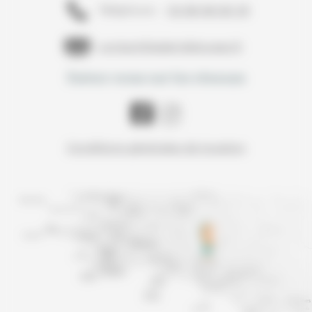
02 98 96 80 35
Téléphone :
contact@alabridelocean.fr
Suivez-nous sur les réseaux
Conditions générales de location