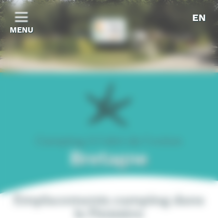
Panneau de gestion des cookies
EN
MENU
Camping A l'abri de l'océan
Bretagne
Emplacements camping dans
le Finistère