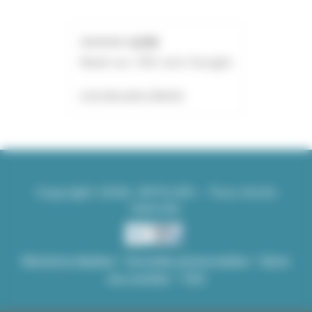
⭐⭐⭐⭐⭐ 4,7/5
Basé sur 353 avis Google
Lire les avis clients
Copyright 2026, INFOLIEN - Tous droits
réservés.
•
•
Mentions légales
Données personnelles
Gérer
•
vos cookies
FAQ