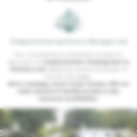
Emplacements spacieux en Bretagne sud
Pour une expérience authentique en plein air,
emplacements camping dans le
découvrez nos
Finistère sud
, idéalement situés à seulement 10
minutes des plages.
Notre camping, ouvert toute l’année, offre un
cadre naturel et familial propice à des
vacances inoubliables
.