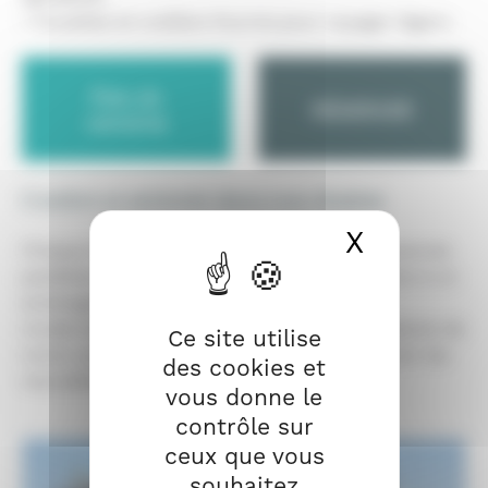
• Couettes et oreillers fournis pour voyager légers.
Plan du
RÉSERVER
camping
Confort et sérénité dans nos chalets
X
Masquer
Chaque chalet assure une expérience de vacances
paisibles et complètes dans le Finistère, grâce à un
aménagement soigné et des équipements
modernes. Profitez de l'atmosphère accueillante de
Ce site utilise
notre camping pour vous détendre et explorer les
des cookies et
merveilles de la Bretagne.
vous donne le
contrôle sur
ceux que vous
souhaitez