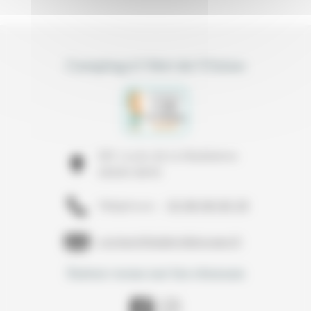
Camping à l’Abri de l’Océan
591 route de la Madeleine
29300 BAYE
02 98 96 80 35
Téléphone :
contact@alabridelocean.fr
Suivez-nous sur les réseaux