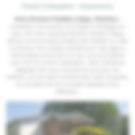
Chalet 2 chambres - 5 personnes
Votre Évasion Paisible à Baye, Finistère
:
choisissez une location de chalet en Bretagne au
cœur de notre camping familial 3 étoiles à Baye,
offrant une proximité enviable avec Moëlan sur Mer
et Clohars. Nos chalets, parfaits pour des séjours
mémorables entre terre et mer, vous accueillent
avec tout le confort nécessaire : deux chambres
adaptées tant pour les parents que pour les
enfants, une terrasse couverte avec salon de jardin,
et une pièce de vie conviviale équipée d'une
télévision.