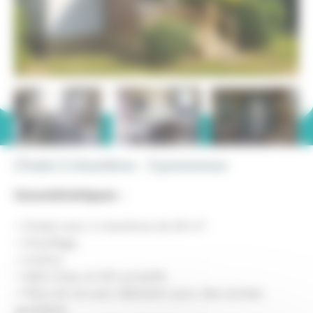
+ 2
Chalet 2 chambres - 5 personnes
Caractéristiques :
• Chalet avec 2 chambres de 29 m².
• Chauffage.
• Cuisine.
• Salle d'eau et WC privatifs.
• Pièce de vie avec télévision pour des soirées
agréables.