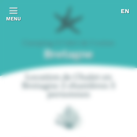
Panneau de gestion des cookies
EN
MENU
Camping A l'abri de l'océan
Bretagne
Location de Chalet en
Bretagne 2 chambres 5
personnes