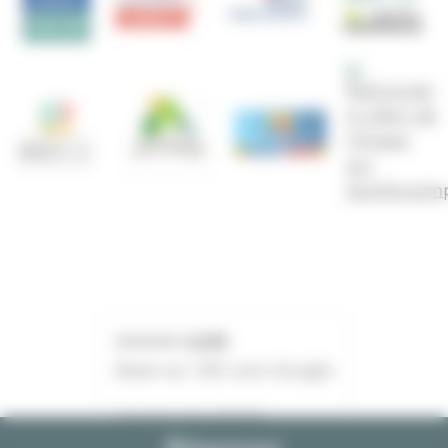
⭐⭐⭐⭐⭐ 4,7/5
Basé sur 353 avis Google
Lire les avis clients